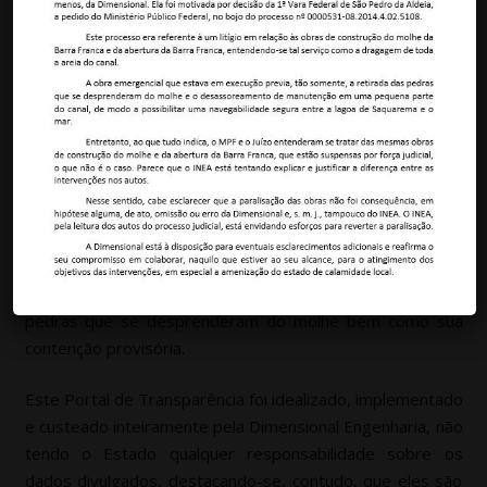
O objetivo deste sítio eletrônico é o de ser um inovador
Portal de Transparência de obras públicas, no caso
concreto, do contrato nº 037/2021, relativo ao “Serviço
Emergencial para Desobstrução do Canal Hidráulico da
Barra Franca – Saquarema – RJ”, firmado entre O Estado
do Rio de Janeiro, por meio do Instituto Estadual do Meio
Ambiente – INEA, e a Dimensional Engenharia, tendo como
finalidade central a Reabertura do Canal assoreado por
material fino carreado para seu interior, a remoação das
pedras que se desprenderam do molhe bem como sua
contenção provisória.
Este Portal de Transparência foi idealizado, implementado
e custeado inteiramente pela Dimensional Engenharia, não
tendo o Estado qualquer responsabilidade sobre os
dados divulgados, destacando-se, contudo, que eles são